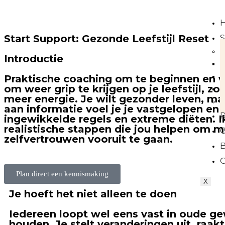
S
Start Support: Gezonde Leefstijl Reset
Introductie
Praktische coaching om te beginnen en vo
om weer grip te krijgen op je leefstijl, z
meer energie. Je wilt gezonder leven, ma
aan informatie voel je je vastgelopen en
ingewikkelde regels en extreme diëten. I
realistische stappen die jou helpen om m
O
zelfvertrouwen vooruit te gaan.
C
Plan direct een kennismaking
X
Je hoeft het niet alleen te doen
Iedereen loopt wel eens vast in oude ge
houden. Je stelt veranderingen uit, raakt