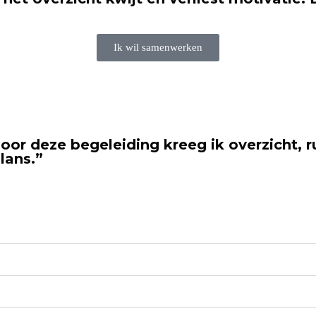
Ik wil samenwerken
oor deze begeleiding kreeg ik overzicht, r
lans.”