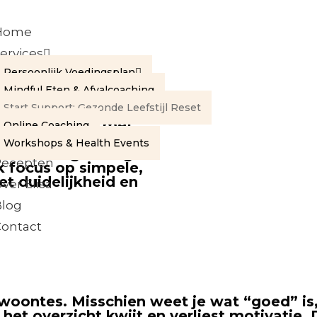
Home
ervices
Persoonlijk Voedingsplan
Mindful Eten & Afvalcoaching
Start Support: Gezonde Leefstijl Reset
l te houden. Tijd
onder stress en met
Online Coaching
ar door de overvloed
Workshops & Health Events
 overweldigd. Vergeet
Recepten
k focus op simpele,
et duidelijkheid en
ver Elisa
Blog
ontact
woontes. Misschien weet je wat “goed” is, 
 het overzicht kwijt en verliest motivatie.