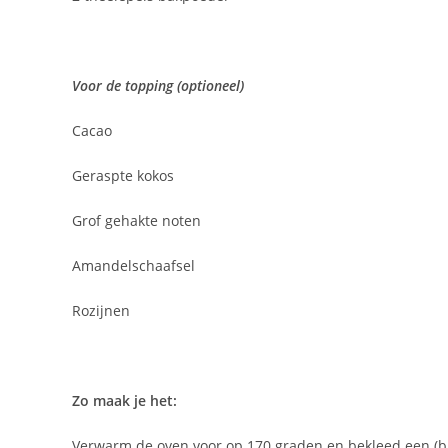
Voor de topping (optioneel)
Cacao
Geraspte kokos
Grof gehakte noten
Amandelschaafsel
Rozijnen
Zo maak je het:
Verwarm de oven voor op 170 graden en bekleed een (