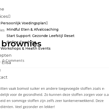
me
ices
Persoonlijk Voedingsplan
Mindful Eten & Afvalcoaching
Start Support: Gezonde Leefstijl Reset
 brownies
Online Coaching
Workshops & Health Events
epten
0 Comments
 Elisa
g
tact
itten vaak bomvol suiker en andere toegevoegde stoffen zoals e-
lijk voor de gezondheid. Zo kunnen deze stoffen zorgen voor o.a
eheid en sommige stoffen zijn zelfs zeer kankerverwekkend. Deze
diënten. Veel gezonder en lekker!