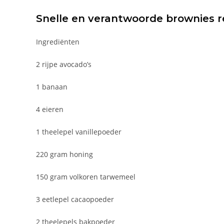
Snelle en verantwoorde brownies 
Ingrediënten
2 rijpe avocado’s
1 banaan
4 eieren
1 theelepel vanillepoeder
220 gram honing
150 gram volkoren tarwemeel
3 eetlepel cacaopoeder
2 theelepels bakpoeder